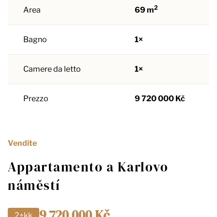
2
Area
69 m
Bagno
1×
Camere da letto
1×
Prezzo
9 720 000 Kč
Vendite
Appartamento a Karlovo
náměstí
9 720 000 Kč
2+kk