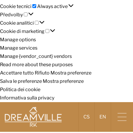
Cookie
Cookie tecnici
Always active
Předvolby
tecnici
Předvolby
Cookie
Cookie analitici
analitici
Cookie
Cookie di marketing
di
Manage options
marketing
Manage services
Manage {vendor_count} vendors
Read more about these purposes
Accettare tutto
Rifiuto
Mostra preferenze
Salva le preferenze
Mostra preferenze
Politica dei cookie
Informativa sulla privacy
CS
EN