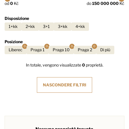
od
0
Kč
do
150 000 000
Kč
Disposizione
1+kk
2+kk
3+1
3+kk
4+kk
Posizione
0
0
0
0
Liberec
Praga 1
Praga 10
Praga 2
Di più
In totale, vengono visualizzate
0
proprietà.
NASCONDERE
FILTRI