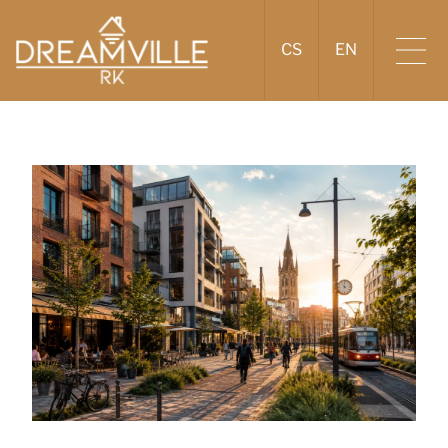
CS
EN