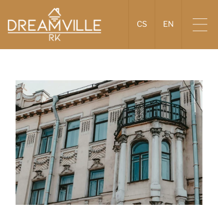
CS
EN