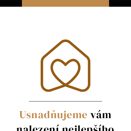
Usnadňujeme
vám
nalezení nejlepšího