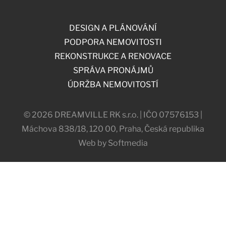
DESIGN A PLÁNOVÁNÍ
PODPORA NEMOVITOSTI
REKONSTRUKCE A RENOVACE
SPRÁVA PRONÁJMŮ
ÚDRŽBA NEMOVITOSTÍ
© 2026 DREAMVILLE RK s.r.o. | IČO 07576153 |
Máchova 838/18, 120 00, Praha, Česká republika
Web by Softmedia
NASTAVENÍ COOKIES
NASTAVENÍ SOUKROMÍ