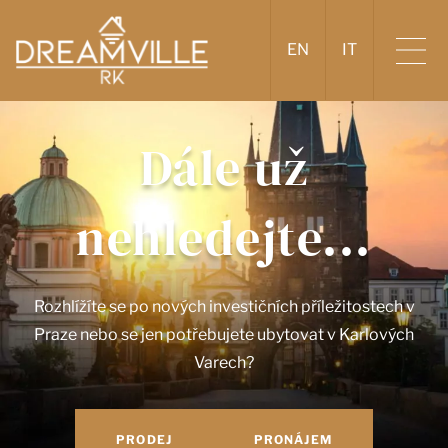
EN
IT
Dále už
nehledejte...
Rozhlížíte se po nových investičních příležitostech v
Praze nebo se jen potřebujete ubytovat v Karlových
Varech?
PRODEJ
PRONÁJEM