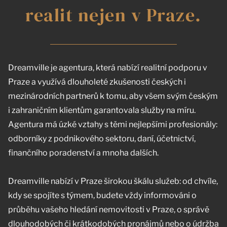
realit nejen v Praze.
Dreamville je agentura, která nabízí realitní podporu v
Praze a využívá dlouholeté zkušenosti českých i
mezinárodních partnerů k tomu, aby všem svým českým
i zahraničním klientům garantovala služby na míru.
Agentura má úzké vztahy s těmi nejlepšími profesionály:
odborníky z podnikového sektoru, daní, účetnictví,
finančního poradenství a mnoha dalších.
Dreamville nabízí v Praze širokou škálu služeb: od chvíle,
kdy se spojíte s týmem, budete vždy informováni o
průběhu vašeho hledání nemovitosti v Praze, o správě
dlouhodobých či krátkodobých pronájmů nebo o údržba