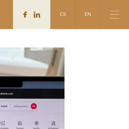
CS
EN