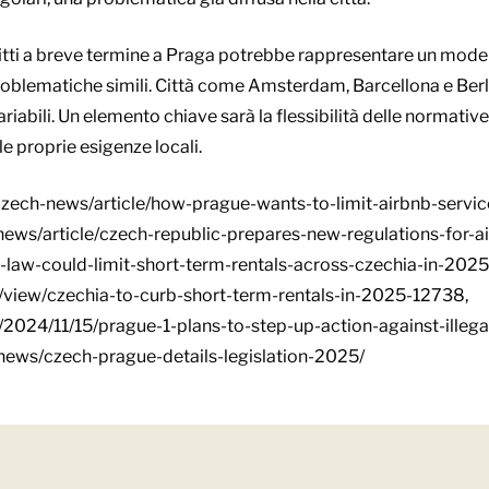
tti a breve termine a Praga potrebbe rappresentare un modell
problematiche simili. Città come Amsterdam, Barcellona e Ber
i variabili. Un elemento chiave sarà la flessibilità delle normat
le proprie esigenze locali.
czech-news/article/how-prague-wants-to-limit-airbnb-servi
ews/article/czech-republic-prepares-new-regulations-for-ai
-law-could-limit-short-term-rentals-across-czechia-in-2025
/view/czechia-to-curb-short-term-rentals-in-2025-12738,
2024/11/15/prague-1-plans-to-step-up-action-against-illegal
/news/czech-prague-details-legislation-2025/