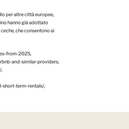
o per altre città europee,
lino hanno già adottato
ive ceche, che consentono ai
ces-from-2025,
rbnb-and-similar-providers,
/,
-short-term-rentals/,