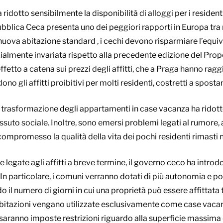
ha ridotto sensibilmente la disponibilità di alloggi per i residen
ubblica Ceca presenta uno dei peggiori rapporti in Europa tra
nuova abitazione standard , i cechi devono risparmiare l’equiva
zialmente invariata rispetto alla precedente edizione del Prop
etto a catena sui prezzi degli affitti, che a Praga hanno ragg
no gli affitti proibitivi per molti residenti, costretti a spostar
la trasformazione degli appartamenti in case vacanza ha ridott
tessuto sociale. Inoltre, sono emersi problemi legati al rumore,
compromesso la qualità della vita dei pochi residenti rimasti ne
 legate agli affitti a breve termine, il governo ceco ha introd
In particolare, i comuni verranno dotati di più autonomia e po
ndo il numero di giorni in cui una proprietà può essere affittat
 abitazioni vengano utilizzate esclusivamente come case vacanz
 saranno imposte restrizioni riguardo alla superficie massima