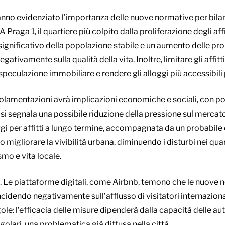
 hanno evidenziato l’importanza delle nuove normative per bila
A Praga 1, il quartiere più colpito dalla proliferazione degli affi
ignificativo della popolazione stabile e un aumento delle pr
ativamente sulla qualità della vita. Inoltre, limitare gli affit
peculazione immobiliare e rendere gli alloggi più accessibili pe
lamentazioni avrà implicazioni economiche e sociali, con poten
ti, si segnala una possibile riduzione della pressione sul merca
gi per affitti a lungo termine, accompagnata da un probabile c
ro migliorare la vivibilità urbana, diminuendo i disturbi nei qua
smo e vita locale.
e. Le piattaforme digitali, come Airbnb, temono che le nuove
 incidendo negativamente sull’afflusso di visitatori internazional
gole: l’efficacia delle misure dipenderà dalla capacità delle au
egolari, una problematica già diffusa nella città.