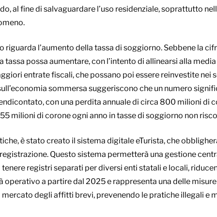
do, al fine di salvaguardare l’uso residenziale, soprattutto nell
nomeno.
vo riguarda l’aumento della tassa di soggiorno. Sebbene la cifra
a tassa possa aumentare, con l’intento di allinearsi alla media
giori entrate fiscali, che possano poi essere reinvestite nei s
e sull’economia sommersa suggeriscono che un numero signific
ndicontato, con una perdita annuale di circa 800 milioni di co
 55 milioni di corone ogni anno in tasse di soggiorno non risc
he, è stato creato il sistema digitale eTurista, che obbligherà 
registrazione. Questo sistema permetterà una gestione centra
 tenere registri separati per diversi enti statali e locali, riduc
arà operativo a partire dal 2025 e rappresenta una delle misur
l mercato degli affitti brevi, prevenendo le pratiche illegali e