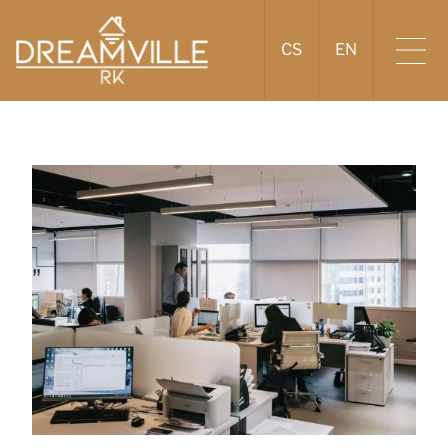
CS
EN