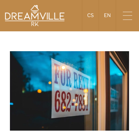
CS
EN