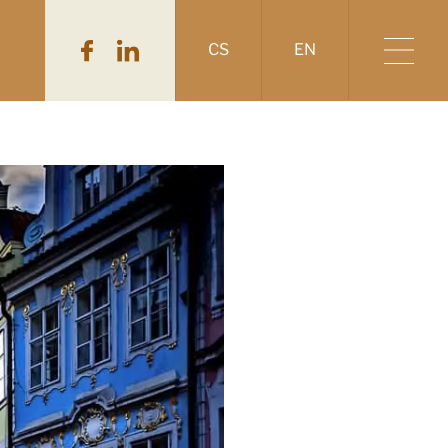
CS
EN