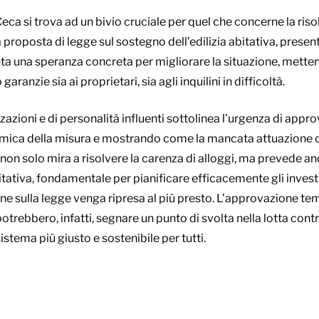
eca si trova ad un bivio cruciale per quel che concerne la risol
La proposta di legge sul sostegno dell’edilizia abitativa, presen
a una speranza concreta per migliorare la situazione, mettend
anzie sia ai proprietari, sia agli inquilini in difficoltà.
zzazioni e di personalità influenti sottolinea l’urgenza di appr
mica della misura e mostrando come la mancata attuazione co
e non solo mira a risolvere la carenza di alloggi, ma prevede
itativa, fondamentale per pianificare efficacemente gli invest
e sulla legge venga ripresa al più presto. L’approvazione tem
rebbero, infatti, segnare un punto di svolta nella lotta contro 
tema più giusto e sostenibile per tutti.