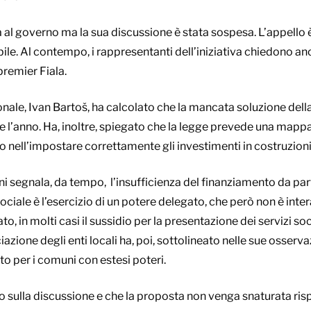
 al governo ma la sua discussione è stata sospesa. L’appello è
bile. Al contempo, i rappresentanti dell’iniziativa chiedono anc
remier Fiala.
ionale, Ivan Bartoš, ha calcolato che la mancata soluzione della
e l’anno. Ha, inoltre, spiegato che la legge prevede una mappa
 nell’impostare correttamente gli investimenti in costruzioni 
ni segnala, da tempo, l’insufficienza del finanziamento da par
 sociale è l’esercizio di un potere delegato, che però non è in
o, in molti casi il sussidio per la presentazione dei servizi s
iazione degli enti locali ha, poi, sottolineato nelle sue osserv
o per i comuni con estesi poteri.
to sulla discussione e che la proposta non venga snaturata rispe