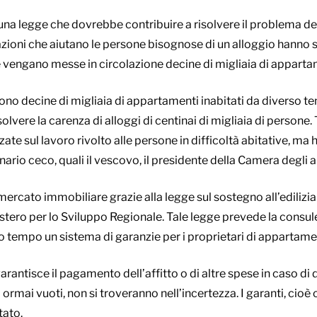
una legge che dovrebbe contribuire a risolvere il problema del
ioni che aiutano le persone bisognose di un alloggio hanno sc
vengano messe in circolazione decine di migliaia di appartam
 sono decine di migliaia di appartamenti inabitati da diverso t
olvere la carenza di alloggi di centinai di migliaia di persone.
zate sul lavoro rivolto alle persone in difficoltà abitative, m
ario ceco, quali il vescovo, il presidente della Camera degli arc
l mercato immobiliare grazie alla legge sul sostegno all’edilizia 
stero per lo Sviluppo Regionale. Tale legge prevede la consul
sso tempo un sistema di garanzie per i proprietari di appartame
antisce il pagamento dell’affitto o di altre spese in caso di dif
ormai vuoti, non si troveranno nell’incertezza. I garanti, cioè
tato.