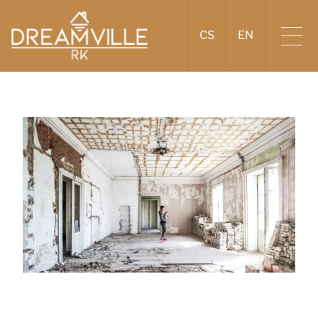
CS
EN