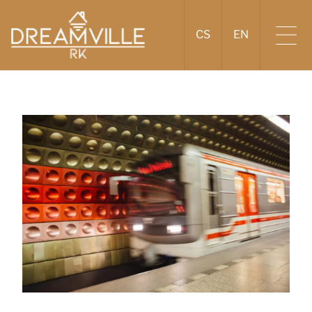
CS
EN