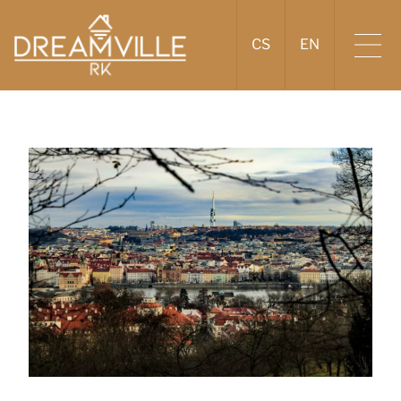
CS
EN