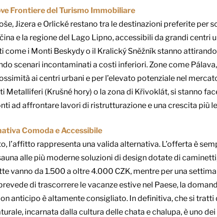
ove Frontiere del Turismo Immobiliare
Jizera e Orlické restano tra le destinazioni preferite per sci
a e la regione del Lago Lipno, accessibili da grandi centri 
 come i Monti Beskydy o il Kralický Sněžník stanno attirando a
ndo scenari incontaminati a costi inferiori. Zone come Pálav
ossimità ai centri urbani e per l’elevato potenziale nel mercato 
i Metalliferi (Krušné hory) o la zona di Křivoklát, si stanno fa
i ad affrontare lavori di ristrutturazione e una crescita più le
rnativa Comoda e Accessibile
o, l’affitto rappresenta una valida alternativa. L’offerta è sem
sauna alle più moderne soluzioni di design dotate di caminetti,
notte vanno da 1.500 a oltre 4.000 CZK, mentre per una settima
 prevede di trascorrere le vacanze estive nel Paese, la doma
anticipo è altamente consigliato. In definitiva, che si tratti d
turale, incarnata dalla cultura delle chata e chalupa, è uno dei 