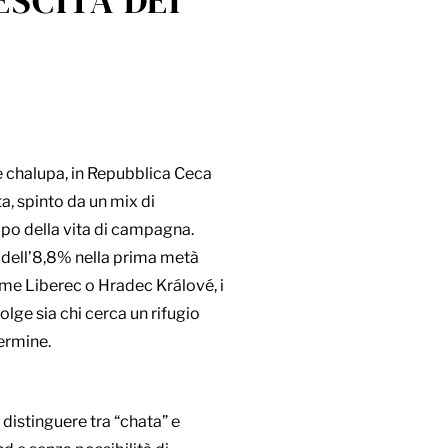
SCITA DEI
e chalupa, in Repubblica Ceca
ta, spinto da un mix di
empo della vita di campagna.
a dell’8,8% nella prima metà
ome Liberec o Hradec Králové, i
lge sia chi cerca un rifugio
termine.
istinguere tra “chata” e