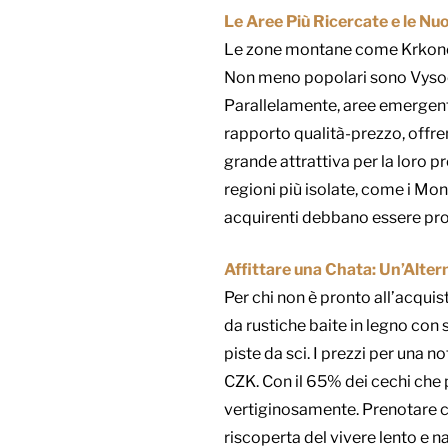
Le Aree Più Ricercate e le Nu
Le zone montane come Krkonoše, 
Non meno popolari sono Vysočin
Parallelamente, aree emergenti
rapporto qualità-prezzo, offre
grande attrattiva per la loro pr
regioni più isolate, come i Mont
acquirenti debbano essere pront
Affittare una Chata: Un’Alte
Per chi non è pronto all’acquist
da rustiche baite in legno con 
piste da sci. I prezzi per una 
CZK. Con il 65% dei cechi che
vertiginosamente. Prenotare con 
riscoperta del vivere lento e na