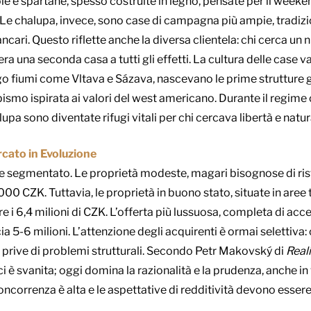
e e spartane, spesso costruite in legno, pensate per il weeken
e chalupa, invece, sono case di campagna più ampie, tradizio
ncari. Questo riflette anche la diversa clientela: chi cerca u
a una seconda casa a tutti gli effetti. La cultura delle case 
ungo fiumi come Vltava e Sázava, nascevano le prime strutture
smo ispirata ai valori del west americano. Durante il regime c
alupa sono diventate rifugi vitali per chi cercava libertà e natur
rcato in Evoluzione
e segmentato. Le proprietà modeste, magari bisognose di ristru
00 CZK. Tuttavia, le proprietà in buono stato, situate in are
 6,4 milioni di CZK. L’offerta più lussuosa, completa di acces
cia 5-6 milioni. L’attenzione degli acquirenti è ormai selettiva
 prive di problemi strutturali. Secondo Petr Makovský di
Real
 è svanita; oggi domina la razionalità e la prudenza, anche in 
oncorrenza è alta e le aspettative di redditività devono essere 