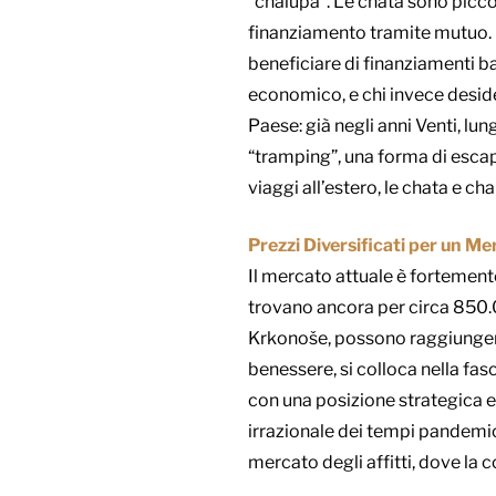
“chalupa”. Le chata sono piccol
finanziamento tramite mutuo. L
beneficiare di finanziamenti ba
economico, e chi invece desider
Paese: già negli anni Venti, l
“tramping”, una forma di escapi
viaggi all’estero, le chata e ch
Prezzi Diversificati per un Me
Il mercato attuale è fortement
trovano ancora per circa 850.0
Krkonoše, possono raggiungere i
benessere, si colloca nella fas
con una posizione strategica e
irrazionale dei tempi pandemici
mercato degli affitti, dove la c