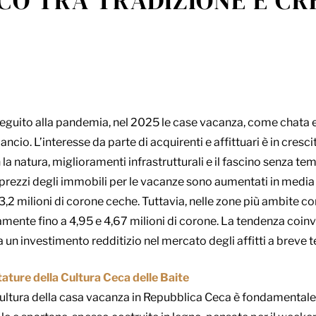
O TRA TRADIZIONE E CRE
seguito alla pandemia, nel 2025 le case vacanza, come chata 
cio. L’interesse da parte di acquirenti e affittuari è in cresci
la natura, miglioramenti infrastrutturali e il fascino senza t
i prezzi degli immobili per le vacanze sono aumentati in medi
3,2 milioni di corone ceche. Tuttavia, nelle zone più ambite c
amente fino a 4,95 e 4,67 milioni di corone. La tendenza coinvo
 a un investimento redditizio nel mercato degli affitti a breve 
ture della Cultura Ceca delle Baite
ltura della casa vacanza in Repubblica Ceca è fondamentale d