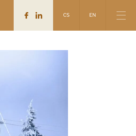
CS
EN