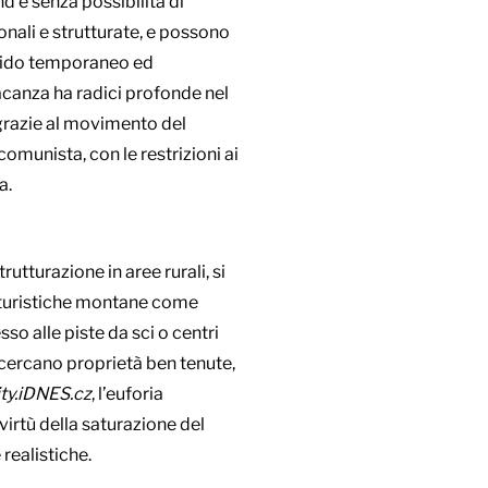
d e senza possibilità di
nali e strutturate, e possono
n nido temporaneo ed
vacanza ha radici profonde nel
 grazie al movimento del
omunista, con le restrizioni ai
a.
tturazione in aree rurali, si
e turistiche montane come
so alle piste da sci o centri
: cercano proprietà ben tenute,
ity.iDNES.cz
, l’euforia
virtù della saturazione del
realistiche.