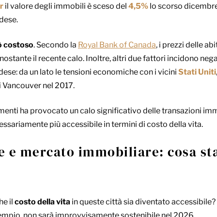
r
il valore degli immobili è sceso del
4,5%
lo scorso dicembre
dese.
ò costoso
. Secondo la
Royal Bank of Canada
, i prezzi delle 
onostante il recente calo. Inoltre, altri due fattori incidono n
se: da un lato le tensioni economiche con i vicini
Stati Uniti
i Vancouver nel 2017.
nti ha provocato un calo significativo delle transazioni immobi
sariamente più accessibile in termini di costo della vita.
e e mercato immobiliare: cosa s
he il
costo della vita
in queste città sia diventato accessibil
empio, non sarà improvvisamente sostenibile nel 2026.