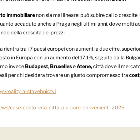
to immobiliare
non sia mai lineare: può subire cali o crescite
 quanto accaduto anche a Praga negli ultimi anni, dove molti acq
ndo della crescita dei prezzi.
a rientra tra i 7 paesi europei con aumenti a due cifre, superior
osto in Europa con un aumento del 17,1%, seguito dalla Bulgari
iamo invece
Budapest
,
Bruxelles
e
Atene,
città dove il mercat
eali per chi desidera trovare un giusto compromesso tra
cost
s/reality-a-stavebnictvi
ws/case-costo-vita-citta-piu-care-convenienti-2025