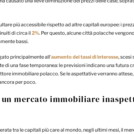
ha causato una lieve diminuzione dei prezzi delle case, sopratt
ultare più accessibile rispetto ad altre capitali europee: i pre
iti di circa il
2%
. Per questo, alcune città polacche vengo
vamente bassi.
egato principalmente all
’aumento dei tassi di interesse
, scesi 
te di una fase temporanea: le previsioni indicano una futura c
ttore immobiliare polacco. Se le aspettative verranno attese, 
ancora per poco.
: un mercato immobiliare inaspet
erata tra le capitali più care al mondo, negli ultimi mesi, il m