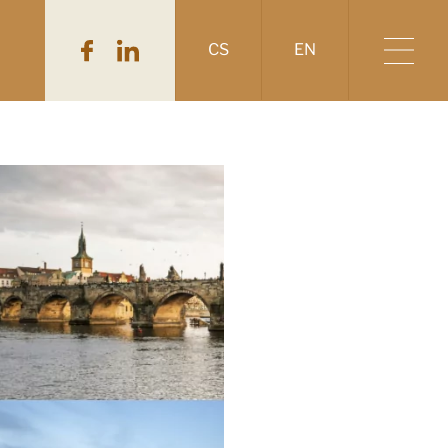
CS
EN