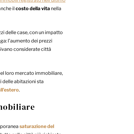
immobili registrato nell’ultimo
anche il
costo della vita
nella
ezzi delle case, con un impatto
ga: l’aumento dei prezzi
nivano considerate città
del loro mercato immobiliare,
 delle abitazioni sta
all’estero
.
mobiliare
emporanea
saturazione del