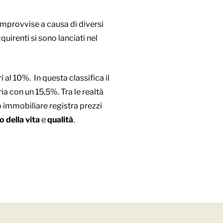
 improvvise a causa di diversi
uirenti si sono lanciati nel
i al 10%. In questa classifica il
a con un 15,5%. Tra le realtà
o immobiliare registra prezzi
o della vita
e
qualità
.