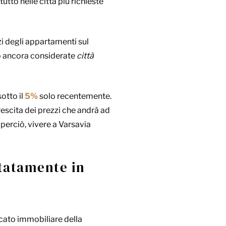
utto nelle città più richieste
zzi degli appartamenti sul
no ancora considerate
città
sotto il
5%
solo recentemente.
rescita dei prezzi che andrà ad
perciò, vivere a Varsavia
tatamente in
ercato immobiliare della