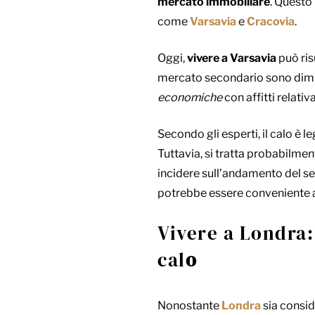
mercato immobiliare
. Questo 
come
Varsavia
e
Cracovia
.
Oggi,
vivere a Varsavia
può ris
mercato secondario sono diminu
economiche
con affitti relati
Secondo gli esperti, il calo è l
Tuttavia, si tratta probabilmen
incidere sull’andamento del se
potrebbe essere conveniente 
Vivere a Londra
cal
o
Nonostante
Londra
sia consid