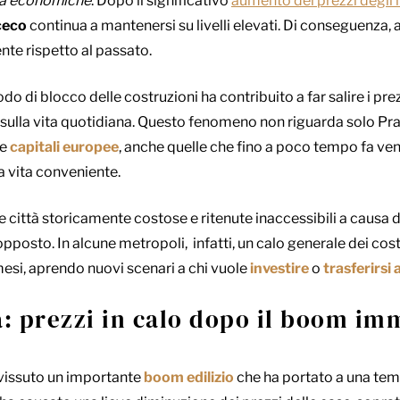
tà economiche
. Dopo il significativo
aumento dei prezzi degli 
ceco
continua a mantenersi su livelli elevati. Di conseguenza, 
te rispetto al passato.
odo di blocco delle costruzioni ha contribuito a far salire i pr
sulla vita quotidiana. Questo fenomeno non riguarda solo Pra
te
capitali europee
, anche quelle che fino a poco tempo fa ve
 vita conveniente.
e città storicamente costose e ritenute inaccessibili a causa 
osto. In alcune metropoli, infatti, un calo generale dei costi
esi, aprendo nuovi scenari a chi vuole
investire
o
trasferirsi 
a
:
prezzi in calo dopo il boom im
a vissuto un importante
boom edilizio
che ha portato a una t