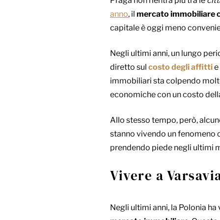
Praga non rientra più tra le
cit
anno
, il
mercato immobiliare 
capitale è oggi meno convenien
Negli ultimi anni, un lungo peri
diretto sul
costo degli affitti
e 
immobiliari sta colpendo mol
economiche con un costo della
Allo stesso tempo, però, alcun
stanno vivendo un fenomeno opp
prendendo piede negli ultimi m
Vivere a Varsavi
Negli ultimi anni, la Polonia h