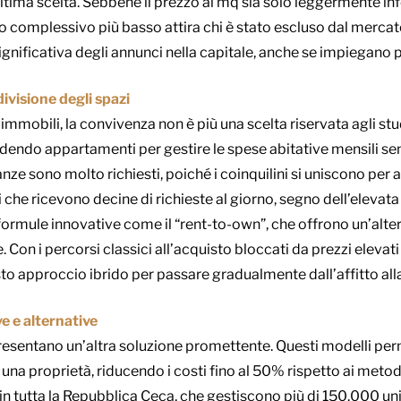
tima scelta. Sebbene il prezzo al mq sia solo leggermente infe
o complessivo più basso attira chi è stato escluso dal mercato
gnificativa degli annunci nella capitale, anche se impiegano 
ivisione degli spazi
immobili, la convivenza non è più una scelta riservata agli stu
idendo appartamenti per gestire le spese abitative mensili sem
ze sono molto richiesti, poiché i coinquilini si uniscono per af
che ricevono decine di richieste al giorno, segno dell’eleva
mule innovative come il “rent-to-own”, che offrono un’altern
 Con i percorsi classici all’acquisto bloccati da prezzi eleva
sto approccio ibrido per passare gradualmente dall’affitto all
e e alternative
resentano un’altra soluzione promettente. Questi modelli per
una proprietà, riducendo i costi fino al 50% rispetto ai metod
n tutta la Repubblica Ceca, che gestiscono più di 150.000 uni