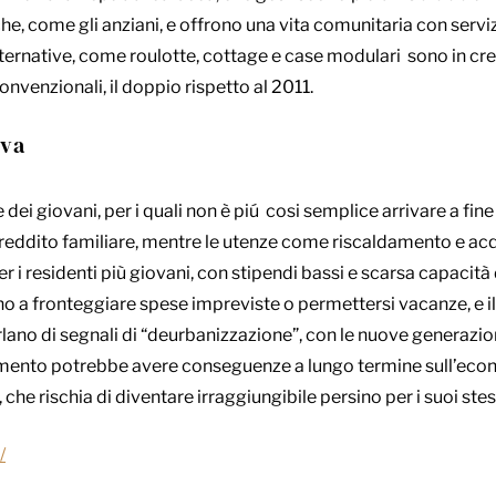
e, come gli anziani, e offrono una vita comunitaria con servizi
 alternative, come roulotte, cottage e case modulari sono in c
onvenzionali, il doppio rispetto al 2011.
iva
ei giovani, per i quali non è piú cosi semplice arrivare a fine 
 reddito familiare, mentre le utenze come riscaldamento e ac
r i residenti più giovani, con stipendi bassi e scarsa capacità 
ono a fronteggiare spese impreviste o permettersi vacanze, e i
arlano di segnali di “deurbanizzazione”, con le nuove generazio
amento potrebbe avere conseguenze a lungo termine sull’econ
, che rischia di diventare irraggiungibile persino per i suoi stes
/