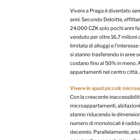
Vivere a Praga è diventato sempr
anni. Secondo Deloitte, affit
24.000 CZK solo pochi anni fa
venduto per oltre 16,7 milioni d
limitata di alloggi e l’interes
si stanno trasferendo in aree 
costano fino al 50% in meno. Anc
appartamenti nel centro città,
Vivere in spazi piccoli: micr
Con la crescente inaccessibilit
microappartamenti, abitazioni 
stanno riducendo le dimensioni 
numero di monolocali è raddop
decennio. Parallelamente, anch