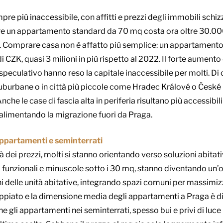
e più inaccessibile, con affitti e prezzi degli immobili schizzat
tare un appartamento standard da 70 mq costa ora oltre 30.0
. Comprare casa non è affatto più semplice: un appartamento
i CZK, quasi 3 milioni in più rispetto al 2022. Il forte aumento
se speculativo hanno reso la capitale inaccessibile per molti. D
suburbane o in città più piccole come Hradec Králové o České
he le case di fascia alta in periferia risultano più accessibili 
 alimentando la migrazione fuori da Praga.
oappartamenti e seminterrati
à dei prezzi, molti si stanno orientando verso soluzioni abitat
funzionali e minuscole sotto i 30 mq, stanno diventando un’o
delle unità abitative, integrando spazi comuni per massimizzar
piato e la dimensione media degli appartamenti a Praga è di
e gli appartamenti nei seminterrati, spesso bui e privi di luc