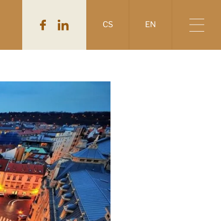
CS
EN