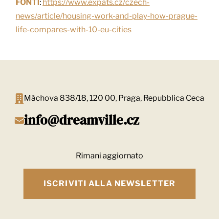
FONTI
:
https://www.expats.cz/czech-
news/article/housing-work-and-play-how-prague-
life-compares-with-10-eu-cities
Máchova 838/18, 120 00, Praga, Repubblica Ceca
info@dreamville.cz
Rimani aggiornato
ISCRIVITI ALLA NEWSLETTER