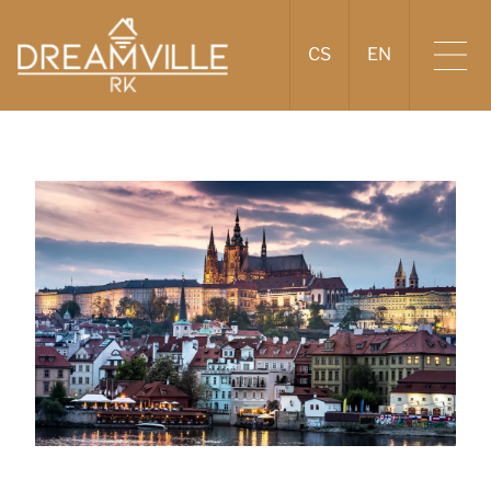
CS
EN