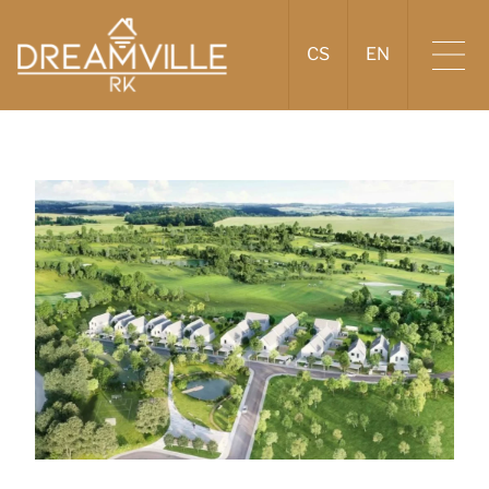
CS
EN