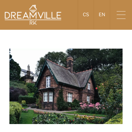
CS
EN