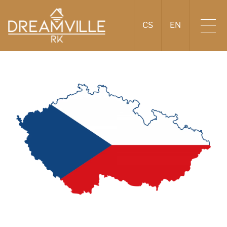
CS
EN