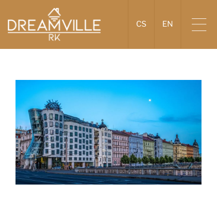
CS
EN