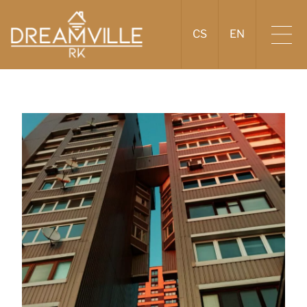
CS
EN