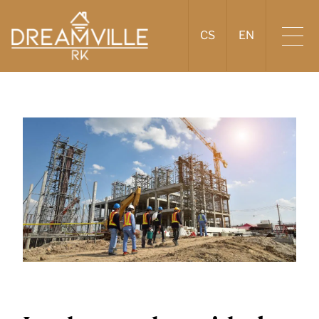
CS
EN