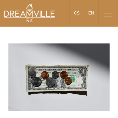
CS
EN