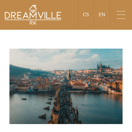
CS
EN