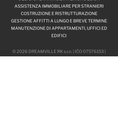
ASSISTENZA IMMOBILIARE PER STRANIERI
COSTRUZIONE E RISTRUTTURAZIONE
GESTIONE AFFITTI A LUNGO E BREVE TERMINE
MANUTENZIONE DI APPARTAMENTI, UFFICI ED
EDIFICI
© 2026 DREAMVILLE RK s.r.o. | IČO 07576153 |
Máchova 838/18, 120 00, Praga, Repubblica Ceca
Web by Softmedia
IMPOSTAZIONI DEI COOKIE
IMPOSTAZIONI DI PRIVACY