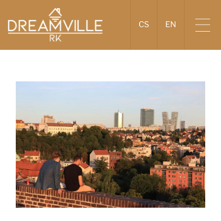
CS
EN