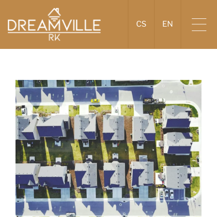
CS
EN