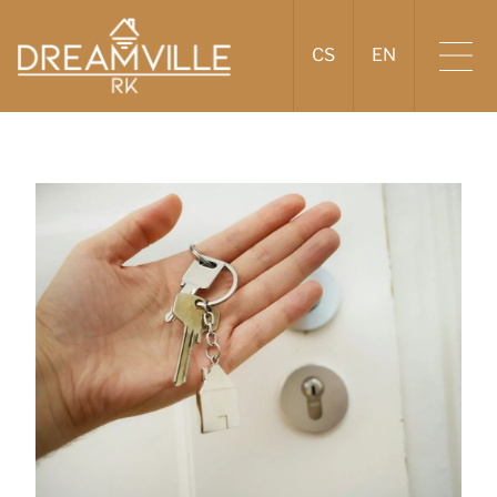
CS
EN