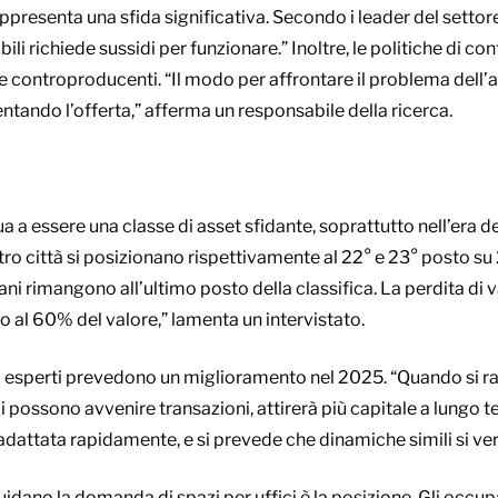
presenta una sfida significativa. Secondo i leader del settore
ili richiede sussidi per funzionare.” Inoltre, le politiche di con
 controproducenti. “Il modo per affrontare il problema dell’ac
entando l’offerta,” afferma un responsabile della ricerca.
a a essere una classe di asset sfidante, soprattutto nell’era del
centro città si posizionano rispettivamente al 22° e 23° posto su
ani rimangono all’ultimo posto della classifica. La perdita di va
o al 60% del valore,” lamenta un intervistato.
ni esperti prevedono un miglioramento nel 2025. “Quando si ra
 possono avvenire transazioni, attirerà più capitale a lungo t
adattata rapidamente, e si prevede che dinamiche simili si veri
guidano la domanda di spazi per uffici è la posizione. Gli occup