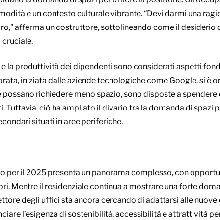
omodità e un contesto culturale vibrante. “Devi darmi una ragio
o,” afferma un costruttore, sottolineando come il desiderio 
cruciale.
nti e la produttività dei dipendenti sono considerati aspetti fo
orata, iniziata dalle aziende tecnologiche come Google, si è o
e possano richiedere meno spazio, sono disposte a spendere di 
. Tuttavia, ciò ha ampliato il divario tra la domanda di spazi per
secondari situati in aree periferiche.
o per il 2025 presenta un panorama complesso, con opportun
ori. Mentre il residenziale continua a mostrare una forte doma
 settore degli uffici sta ancora cercando di adattarsi alle nuov
are l’esigenza di sostenibilità, accessibilità e attrattività per 