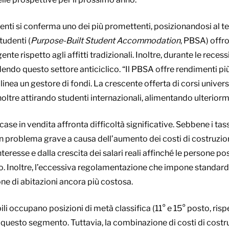
udenti si conferma uno dei più promettenti, posizionandosi al t
tudenti (
Purpose-Built Student Accommodation
, PBSA) offro
e rispetto agli affitti tradizionali. Inoltre, durante le reces
endo questo settore anticiclico. “Il PBSA offre rendimenti più
inea un gestore di fondi. La crescente offerta di corsi universi
noltre attirando studenti internazionali, alimentando ulterio
e case in vendita affronta difficoltà significative. Sebbene i tas
e un problema grave a causa dell’aumento dei costi di costruzi
interesse e dalla crescita dei salari reali affinché le persone 
. Inoltre, l’eccessiva regolamentazione che impone standard e
one di abitazioni ancora più costosa.
bili occupano posizioni di metà classifica (11° e 15° posto, ri
er questo segmento. Tuttavia, la combinazione di costi di costr