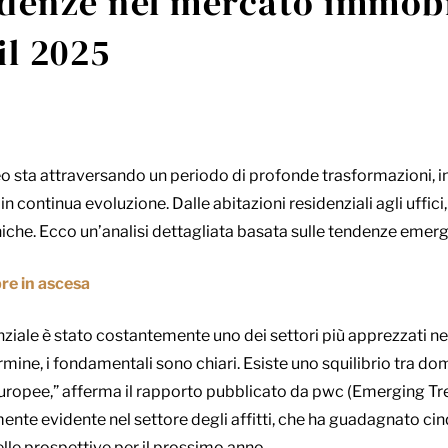
denze nel mercato immobi
il 2025
o sta attraversando un periodo di profonde trasformazioni, 
 in continua evoluzione. Dalle abitazioni residenziali agli uffi
iche. Ecco un’analisi dettagliata basata sulle tendenze emerge
re in ascesa
idenziale è stato costantemente uno dei settori più apprezzati
mine, i fondamentali sono chiari. Esiste uno squilibrio tra do
 europee,” afferma il rapporto pubblicato da pwc (Emerging Tr
mente evidente nel settore degli affitti, che ha guadagnato ci
elle prospettive per il prossimo anno.