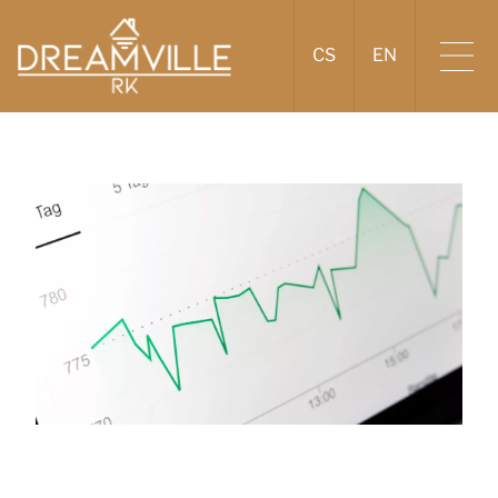
CS
EN