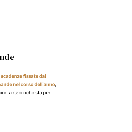
ande
e
scadenze fissate dal
ande nel corso dell’anno
,
nerà ogni richiesta per