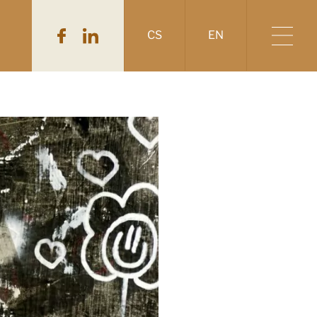
CS
EN