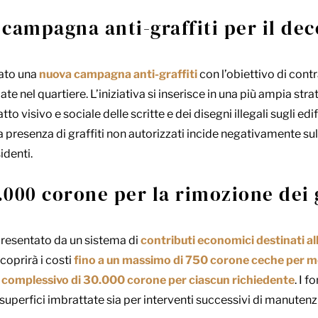
a campagna anti-graffiti per il de
ato una
nuova campagna anti-graffiti
con l’obiettivo di cont
ate nel quartiere. L’iniziativa si inserisce in una più ampia str
tto visivo e sociale delle scritte e dei disegni illegali sugli ed
presenza di graffiti non autorizzati incide negativamente sulla
identi.
.000 corone per la rimozione dei g
presentato da un sistema di
contributi economici destinati all
coprirà i costi
fino a un massimo di 750 corone ceche per me
 complessivo di 30.000 corone per ciascun richiedente
. I 
lle superfici imbrattate sia per interventi successivi di manutenz