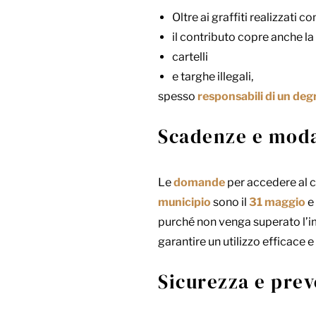
Oltre ai graffiti realizzati co
il contributo copre anche la
cartelli
e targhe illegali,
spesso
responsabili di un deg
Scadenze e moda
Le
domande
per accedere al c
municipio
sono il
31 maggio
e 
purché non venga superato l’
garantire un utilizzo efficace 
Sicurezza e prev