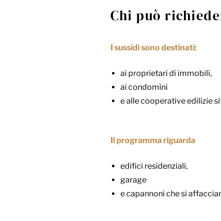
Chi può richieder
I sussidi sono destinati
:
ai proprietari di immobili,
ai condomìni
e alle cooperative edilizie si
Il programma riguarda
edifici residenziali,
garage
e capannoni che si affaccian