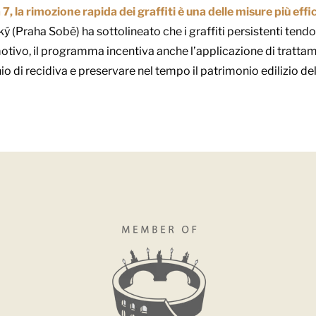
, la rimozione rapida dei graffiti è una delle misure più effi
ký (Praha Sobě) ha sottolineato che i graffiti persistenti tendon
 motivo, il programma incentiva anche l’applicazione di trattame
schio di recidiva e preservare nel tempo il patrimonio edilizio de