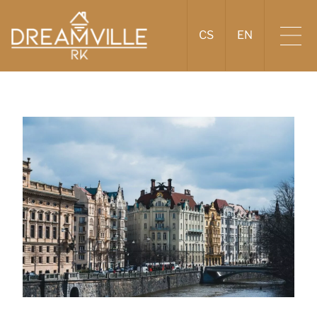
CS
EN