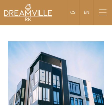
CS
EN