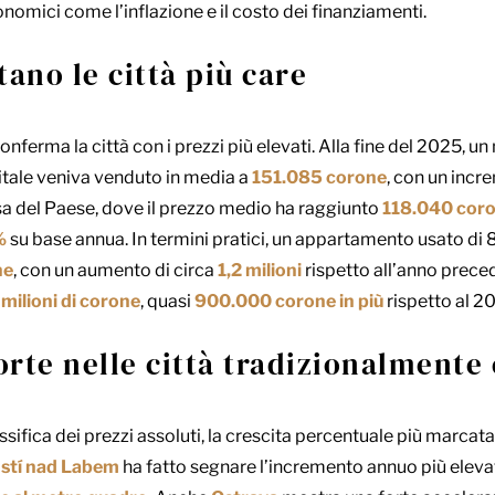
nomici come l’inflazione e il costo dei finanziamenti.
tano le città più care
conferma la città con i prezzi più elevati. Alla fine del 2025, u
tale veniva venduto in media a
151.085 corone
, con un incr
sa del Paese, dove il prezzo medio ha raggiunto
118.040 coro
%
su base annua. In termini pratici, un appartamento usato di 
ne
, con un aumento di circa
1,2 milioni
rispetto all’anno preced
milioni di corone
, quasi
900.000 corone in più
rispetto al 2
forte nelle città tradizionalment
sifica dei prezzi assoluti, la crescita percentuale più marcata 
stí nad Labem
ha fatto segnare l’incremento annuo più elevat