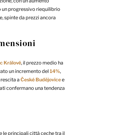
zione, con un aumento
o un progressivo riequilibrio
e, spinte da prezzi ancora
imensioni
c Králové
, il prezzo medio ha
rato un incremento del
14%
,
crescita a
České Budějovice
e
 dati confermano una tendenza
e principali città ceche tra il