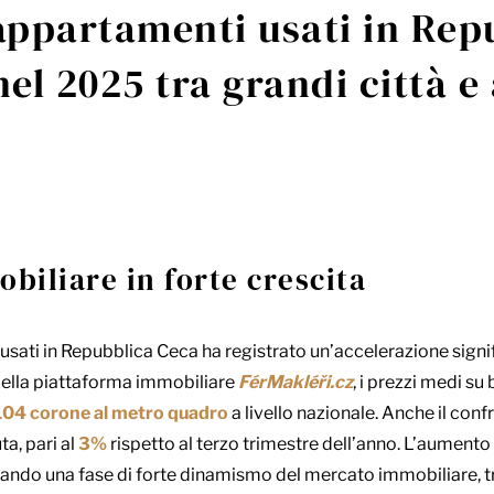
 appartamenti usati in Rep
el 2025 tra grandi città e
iliare in forte crescita
usati in Repubblica Ceca ha registrato un’accelerazione signif
della piattaforma immobiliare
FérMakléři.cz
, i prezzi medi s
104 corone al metro quadro
a livello nazionale. Anche il con
a, pari al
3%
rispetto al terzo trimestre dell’anno. L’aumento 
rmando una fase di forte dinamismo del mercato immobiliare, 