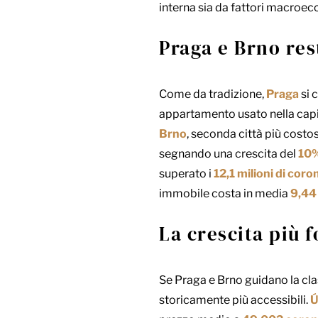
interna sia da fattori macroeco
Praga e Brno res
Come da tradizione,
Praga
si 
appartamento usato nella capi
Brno
, seconda città più costo
segnando una crescita del
10
superato i
12,1 milioni di coro
immobile costa in media
9,44 
La crescita più 
Se Praga e Brno guidano la clas
storicamente più accessibili.
Ú