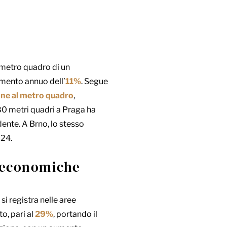
n metro quadro di un
emento annuo dell’
11%
. Segue
ne al metro quadro
,
80 metri quadri a Praga ha
ente. A Brno, lo stesso
024.
e economiche
si registra nelle aree
o, pari al
29%
, portando il