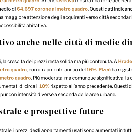
e al metro quadro
. Anche
Ostrava
mostra una forte accelera
medio di
64.697 corone al metro quadro
. Questi dati indican
una maggiore attenzione degli acquirenti verso città secondari
ccessibilità abitativa.
ivo anche nelle città di medie d
, la crescita dei prezzi resta solida ma più contenuta. A
Hrade
metro quadro
, con un aumento annuo del
16%
.
Plzeň
ha regist
 metro quadro
. Più moderata, ma comunque significativa, la 
umentati di circa il
10%
rispetto all’anno precedente. Questi
ppur con intensità diverse a seconda delle aree urbane.
trale e prospettive future
ale, i prezzi degli appartamenti usati sono aumentati in tutte l