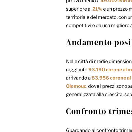
prezzo medio a
49.002 coron
superiore al
21%
e un prezzo 
territoriale del mercato, con 
competitivi e da una migliore a
Andamento posit
Nelle città di medie dimensioni
raggiunto
93.190 corone al 
arrivando a
83.956 corone al
Olomouc
, dove i prezzi sono a
generalizzata alla crescita, se
Confronto trimes
Guardando al confronto trimestr