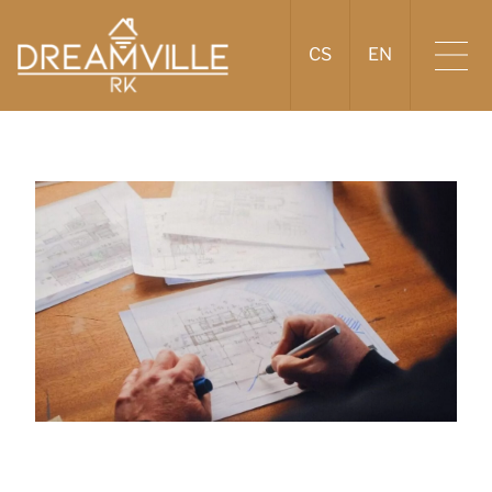
CS
EN