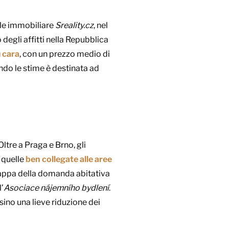
ale immobiliare
Sreality.cz
, nel
degli affitti nella Repubblica
ù cara
, con un prezzo medio di
ndo le stime è destinata ad
 Oltre a Praga e Brno, gli
e quelle
ben collegate alle aree
mappa della domanda abitativa
’
Asociace nájemního bydlení
.
sino una lieve riduzione dei