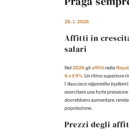
Praga sempre
26. 1. 2026
Affitti in cresc
salari
Nel
2026
gli
affitti
nella
Repub
6 e il 9%
. Un ritmo superiore ri
l’
Asociace nájemního bydlení
esercitare una forte pressione s
dovrebbero aumentare, rendendo
popolazione.
Prezzi degli affi