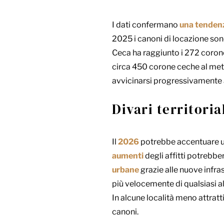
I dati confermano
una tendenz
2025 i canoni di locazione sono
Ceca ha raggiunto i 272 coron
circa 450 corone ceche al metr
avvicinarsi progressivamente ai
Divari territoria
Il
2026
potrebbe accentuare u
aumenti
degli affitti potrebb
urbane
grazie alle nuove infr
più velocemente di qualsiasi a
In alcune località meno attratti
canoni.