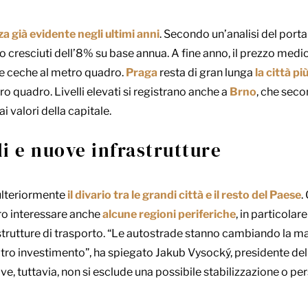
a già evidente negli ultimi anni
. Secondo un’analisi del port
 cresciuti dell’8% su base annua. A fine anno, il prezzo medio 
e ceche al metro quadro.
Praga
resta di gran lunga
la città pi
o quadro. Livelli elevati si registrano anche a
Brno
, che seco
 valori della capitale.
li e nuove infrastrutture
lteriormente
il divario tra le grandi città e il resto del Paese
.
ero interessare anche
alcune regioni periferiche
, in particolar
astrutture di trasporto. “Le autostrade stanno cambiando la 
ltro investimento”, ha spiegato Jakub Vysocký, presidente dell
ve, tuttavia, non si esclude una possibile stabilizzazione o per