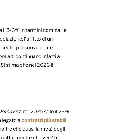
a il 5-6% in termini nominali e
ciazione, l’affitto di un
e ceche più conveniente
ora alti continuano infatti a
 Si stima che nel 2026 il
Domov.cz
, nel 2025 solo il 23%
è legato a
contratti più stabili
noltre che quasi la metà degli
di città, mentre gli over 45