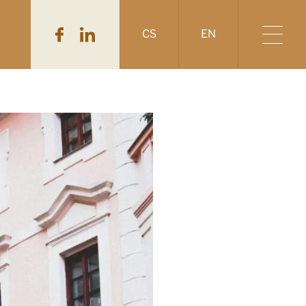
CS
EN