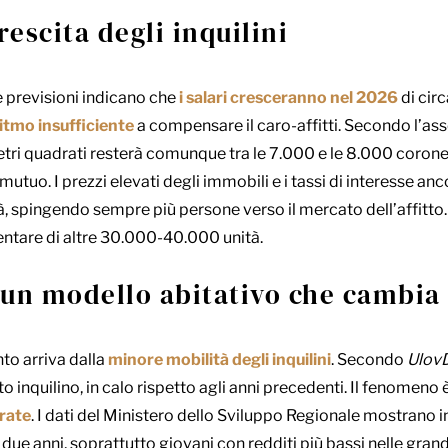
rescita degli inquilini
le previsioni indicano che
i salari cresceranno nel 2026
di circ
itmo insufficiente
a compensare il caro-affitti. Secondo l’asso
tri quadrati resterà comunque tra le 7.000 e le 8.000 coron
 mutuo. I prezzi elevati degli immobili e i tassi di interesse anc
à, spingendo sempre più persone verso il mercato dell’affitto.
entare di altre 30.000-40.000 unità.
 un modello abitativo che cambia
to arriva dalla
minore mobilità degli inquilini
. Secondo
Ulov
inquilino, in calo rispetto agli anni precedenti. Il fenomeno 
orate
. I dati del Ministero dello Sviluppo Regionale mostrano i
 ai due anni, soprattutto giovani con redditi più bassi nelle gran