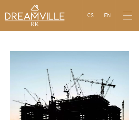
CS
EN