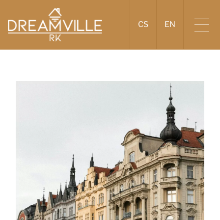
CS
EN