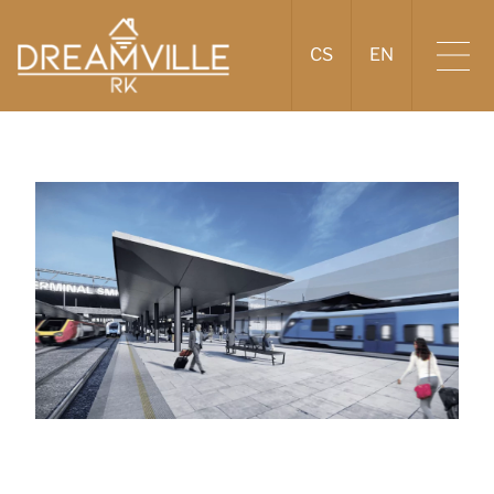
CS
EN