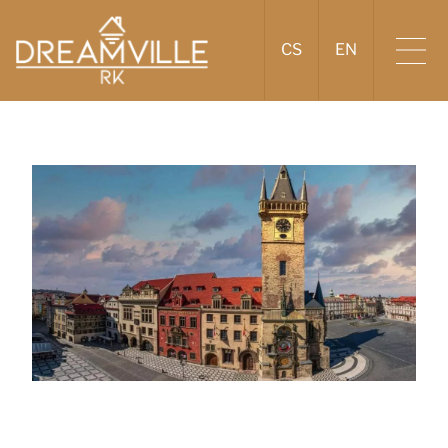
CS
EN