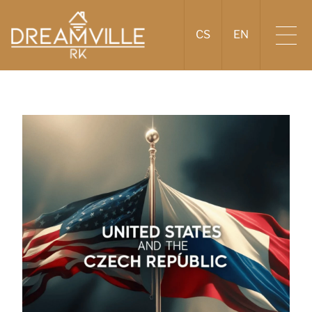
CS
EN