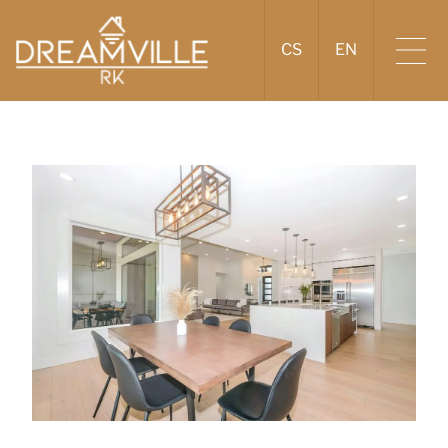
CS
EN