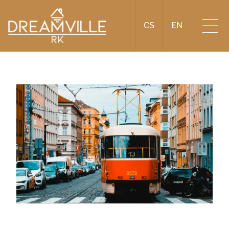
CS
EN