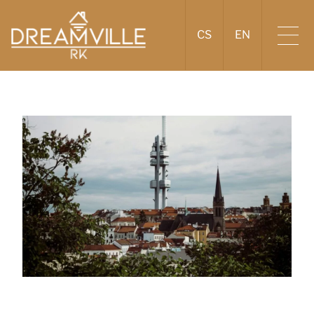
CS
EN