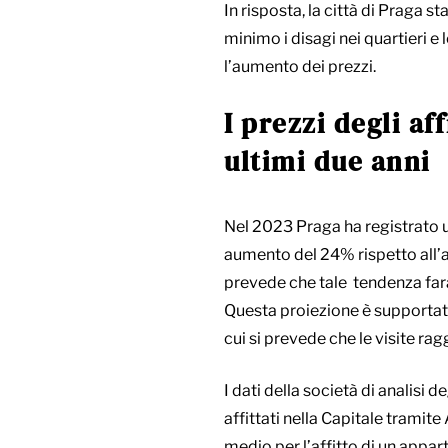
In risposta, la città di Praga s
minimo i disagi nei quartieri e l
l’aumento dei prezzi.
I prezzi degli a
ultimi due anni
Nel 2023 Praga ha registrato un
aumento del 24% rispetto all’a
prevede che tale tendenza far
Questa proiezione è supportata
cui si prevede che le visite ra
I dati della società di analisi 
affittati nella Capitale tramite
medio per l’affitto di un appa