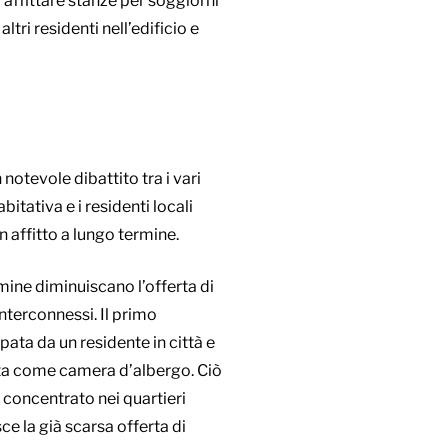
i affittare stanze per soggiorni
tri residenti nell’edificio e
notevole dibattito tra i vari
abitativa e i residenti locali
in affitto a lungo termine.
mine diminuiscano l’offerta di
nterconnessi. Il primo
ata da un residente in città e
osta come camera d’albergo. Ciò
e concentrato nei quartieri
ce la già scarsa offerta di