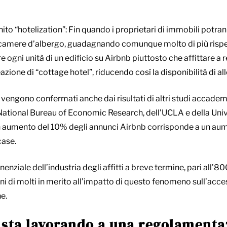
o “hotelization”: Fin quando i proprietari di immobili potrann
e camere d’albergo, guadagnando comunque molto di più rispetto
re ogni unità di un edificio su Airbnb piuttosto che affittare a 
zione di “cottage hotel”, riducendo così la disponibilità di all
e vengono confermati anche dai risultati di altri studi accademic
 National Bureau of Economic Research, dell’UCLA e della Unive
un aumento del 10% degli annunci Airbnb corrisponde a un aume
case.
nziale dell’industria degli affitti a breve termine, pari all’8
 di molti in merito all’impatto di questo fenomeno sull’accessi
ne.
a sta lavorando a una regolamenta