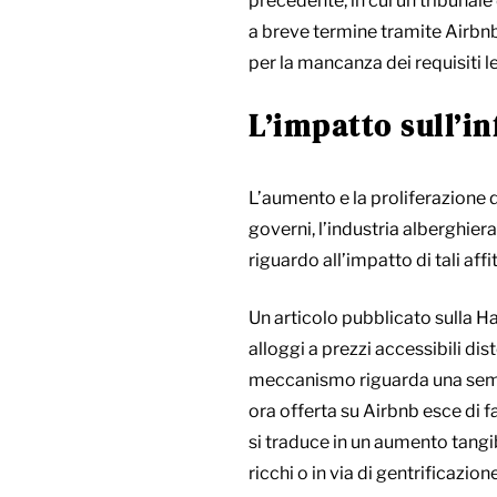
precedente, in cui un tribunale 
a breve termine tramite Airbnb a
per la mancanza dei requisiti le
L’impatto sull’in
L’aumento e la proliferazione d
governi, l’industria alberghiera, 
riguardo all’impatto di tali affi
Un articolo pubblicato sulla Ha
alloggi a prezzi accessibili d
meccanismo riguarda una sempli
ora offerta su Airbnb esce di 
si traduce in un aumento tangib
ricchi o in via di gentrificazio