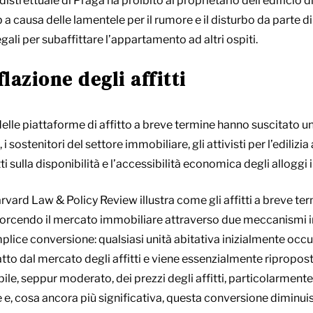
distrettuale di Praga ha proibito al proprietario dell’edificio d
 causa delle lamentele per il rumore e il disturbo da parte di al
gali per subaffittare l’appartamento ad altri ospiti.
flazione degli affitti
elle piattaforme di affitto a breve termine hanno suscitato un 
i sostenitori del settore immobiliare, gli attivisti per l’edilizia 
tti sulla disponibilità e l’accessibilità economica degli alloggi 
rvard Law & Policy Review illustra come gli affitti a breve ter
istorcendo il mercato immobiliare attraverso due meccanismi i
ce conversione: qualsiasi unità abitativa inizialmente occup
fatto dal mercato degli affitti e viene essenzialmente riprop
ile, seppur moderato, dei prezzi degli affitti, particolarment
ne e, cosa ancora più significativa, questa conversione diminuis