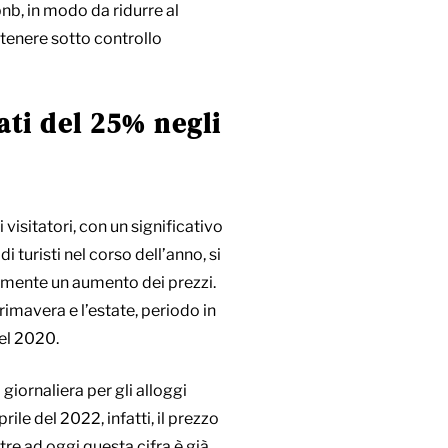
bnb, in modo da ridurre al
e tenere sotto controllo
ati del 25% negli
isitatori, con un significativo
turisti nel corso dell’anno, si
mente un aumento dei prezzi.
imavera e l’estate, periodo in
del 2020.
 giornaliera per gli alloggi
rile del 2022, infatti, il prezzo
re ad oggi questa cifra è già