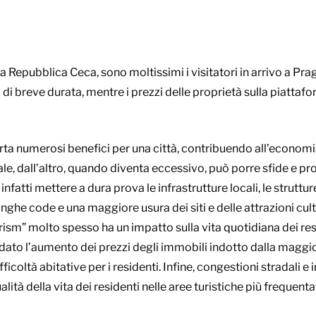
 Repubblica Ceca, sono moltissimi i visitatori in arrivo a Pra
i di breve durata, mentre i prezzi delle proprietà sulla piatt
rta numerosi benefici per una città, contribuendo all’economi
ale, dall’altro, quando diventa eccessivo, può porre sfide e pro
atti mettere a dura prova le infrastrutture locali, le strutture 
he code e una maggiore usura dei siti e delle attrazioni cultur
m” molto spesso ha un impatto sulla vita quotidiana dei resid
 dato l’aumento dei prezzi degli immobili indotto dalla maggi
fficoltà abitative per i residenti. Infine, congestioni stradali
à della vita dei residenti nelle aree turistiche più frequenta