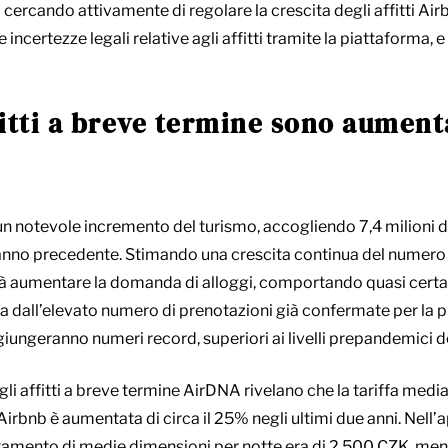
ta cercando attivamente di regolare la crescita degli affitti Air
e incertezze legali relative agli affitti tramite la piattaforma, 
ffitti a breve termine sono aument
 notevole incremento del turismo, accogliendo 7,4 milioni di v
nno precedente. Stimando una crescita continua del numero di 
à aumentare la domanda di alloggi, comportando quasi certa
 dall’elevato numero di prenotazioni già confermate per la pr
ggiungeranno numeri record, superiori ai livelli prepandemici 
degli affitti a breve termine AirDNA rivelano che la tariffa media
 Airbnb è aumentata di circa il 25% negli ultimi due anni. Nell’ap
rtamento di medie dimensioni per notte era di 2.500 CZK, ment