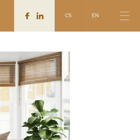
CS
EN