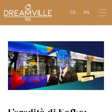
CS
EN