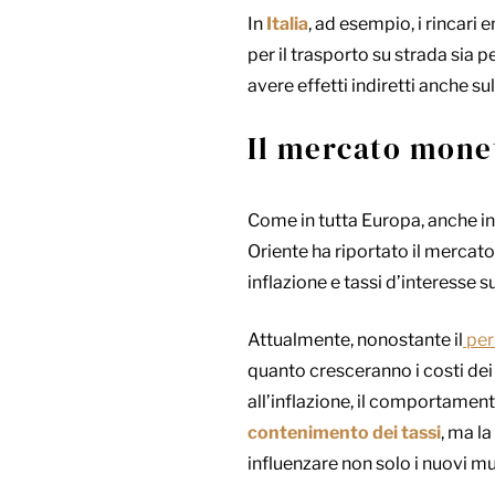
In
Italia
, ad esempio, i rincari 
per il trasporto su strada sia 
avere effetti indiretti anche su
Il mercato monet
Come in tutta Europa, anche i
Oriente ha riportato il mercato 
inflazione e tassi d’interesse su
Attualmente, nonostante il
per
quanto cresceranno i costi dei
all’inflazione, il comportamen
contenimento dei tassi
, ma l
influenzare non solo i nuovi mu