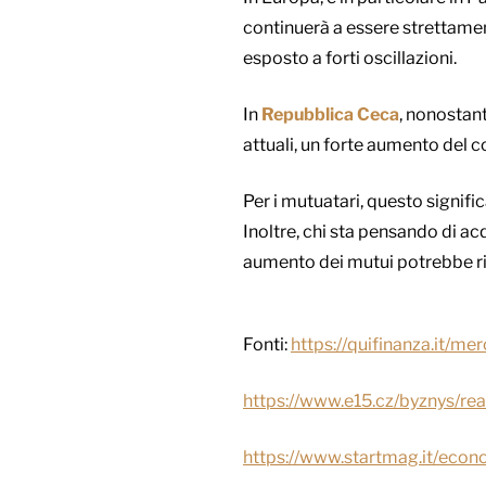
continuerà a essere strettamen
esposto a forti oscillazioni.
In
Repubblica Ceca
, n
onostante
attuali, un forte aumento del c
Per i mutuatari, questo signific
Inoltre, chi sta pensando di ac
aumento dei mutui potrebbe rid
Fonti:
https://quifinanza.it/m
https://www.e15.cz/byznys/rea
https://www.startmag.it/econ