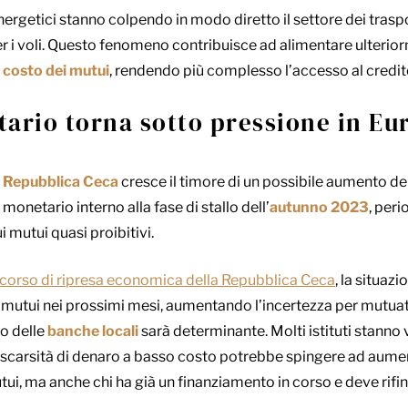
energetici stanno colpendo in modo diretto il settore dei traspo
per i voli. Questo fenomeno contribuisce ad alimentare ulterio
l
costo dei mutui
, rendendo più complesso l’accesso al credito
ario torna sotto pressione in Eu
n
Repubblica Ceca
cresce il timore di un possibile aumento dei 
monetario interno alla fase di stallo dell’
autunno 2023
, peri
i mutui quasi proibitivi.
corso di ripresa economica della Repubblica Ceca
, la situaz
 mutui nei prossimi mesi, aumentando l’incertezza per mutuat
to delle
banche locali
sarà determinante. Molti istituti stanno
a scarsità di denaro a basso costo potrebbe spingere ad aume
tui, ma anche chi ha già un finanziamento in corso e deve rifi