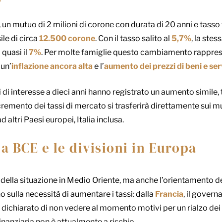
un mutuo di 2 milioni di corone con durata di 20 anni e tasso
le di circa
12.500 corone
. Con il tasso salito al
5,7%
, la stes
 quasi il
7%
. Per molte famiglie questo cambiamento rapprese
un’
inflazione ancora alta
e l’
aumento dei prezzi di beni e serv
 di interesse a dieci anni hanno registrato un aumento simile, t
cremento dei tassi di mercato si trasferirà direttamente sui mu
altri Paesi europei, Italia inclusa.
la BCE e le divisioni in Europa
della situazione in Medio Oriente, ma anche l’orientamento d
o sulla necessità di aumentare i tassi: dalla
Francia
, il govern
 dichiarato di non vedere al momento motivi per un rialzo dei 
finanziaria non è attualmente a rischio.