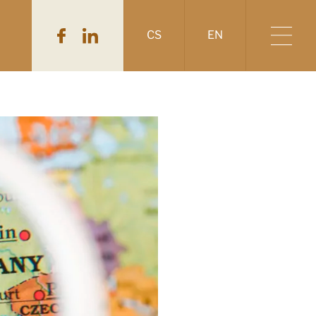
CS
EN