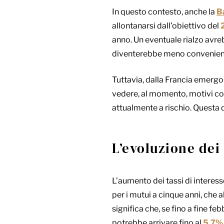
In questo contesto, anche la
B
allontanarsi dall’obiettivo del
anno. Un eventuale rialzo avr
diventerebbe meno convenient
Tuttavia, dalla Francia emergon
vedere, al momento, motivi con
attualmente a rischio. Questa d
L’evoluzione dei
L’aumento dei tassi di interes
per i mutui a cinque anni, che a
significa che, se fino a fine f
potrebbe arrivare fino al
5,7%