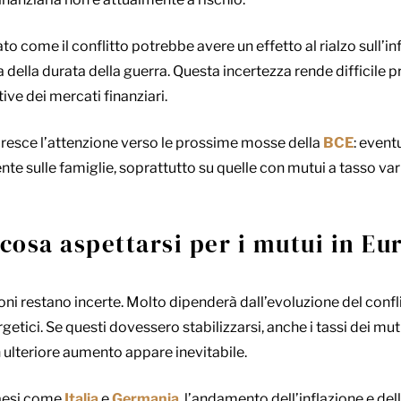
to come il conflitto potrebbe avere un effetto al rialzo sull’inf
della durata della guerra. Questa incertezza rende difficile p
ive dei mercati finanziari.
resce l’attenzione verso le prossime mosse della
BCE
: event
e sulle famiglie, soprattutto su quelle con mutui a tasso varia
 cosa aspettarsi per i mutui in Eu
oni restano incerte. Molto dipenderà dall’evoluzione del confl
etici. Se questi dovessero stabilizzarsi, anche i tassi dei mu
un ulteriore aumento appare inevitabile.
Paesi come
Italia
e
Germania
, l’andamento dell’inflazione e de