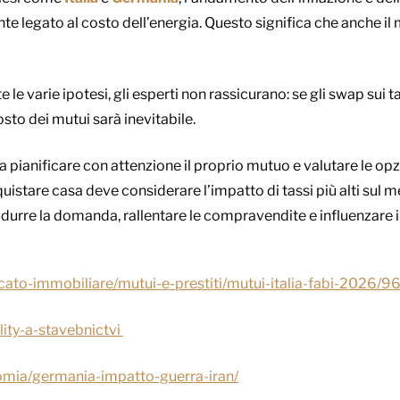
te legato al costo dell’energia. Questo significa che anche il
 le varie ipotesi, gli esperti non rassicurano: se gli swap sui tass
osto dei mutui sarà inevitabile.
a pianificare con attenzione il proprio mutuo e valutare le opzi
quistare casa deve considerare l’impatto di tassi più alti sul 
urre la domanda, rallentare le compravendite e influenzare i 
ercato-immobiliare/mutui-e-prestiti/mutui-italia-fabi-2026/
lity-a-stavebnictvi
omia/germania-impatto-guerra-iran/