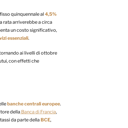
 fisso quinquennale al
4,5%
sa rata arriverebbe a circa
nta un costo significativo,
izi essenziali
.
ornando ai livelli di ottobre
tui, con effetti che
elle
banche centrali europee
.
atore della
Banca di Francia
,
tassi da parte della
BCE
,