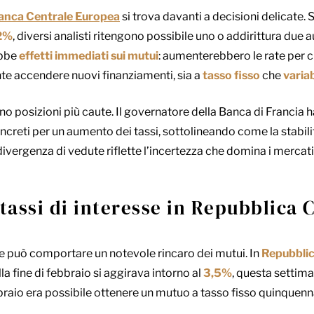
anca Centrale Europea
si trova davanti a decisioni delicate. 
2%
, diversi analisti ritengono possibile uno o addirittura due a
ebbe
effetti immediati sui mutui
: aumenterebbero le rate per ch
e accendere nuovi finanziamenti, sia a
tasso fisso
che
variab
o posizioni più caute. Il governatore della Banca di Francia ha
creti per un aumento dei tassi, sottolineando come la stabilit
ivergenza di vedute riflette l’incertezza che domina i mercati
 tassi di interesse in Repubblica 
se può comportare un notevole rincaro dei mutui. In
Repubbli
lla fine di febbraio si aggirava intorno al
3,5%
, questa settima
ebbraio era possibile ottenere un mutuo a tasso fisso quinquenn
.