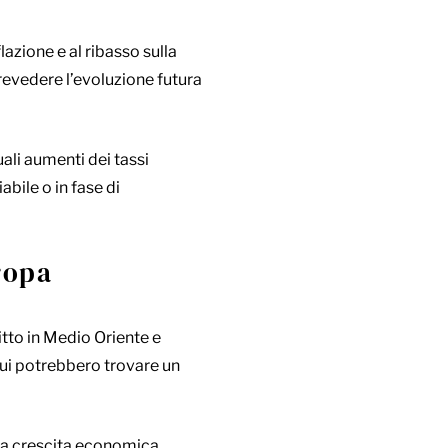
lazione e al ribasso sulla
revedere l’evoluzione futura
uali aumenti dei tassi
bile o in fase di
ropa
itto in Medio Oriente e
tui potrebbero trovare un
lla crescita economica