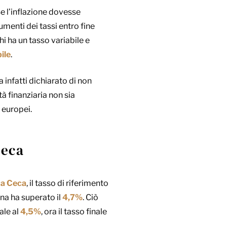
Se l’inflazione dovesse
umenti dei tassi entro fine
i ha un tasso variabile e
ile
.
 infatti dichiarato di non
à finanziaria non sia
 europei.
Ceca
ca Ceca
, il tasso di riferimento
na ha superato il
4,7%
. Ciò
ale al
4,5%
, ora il tasso finale