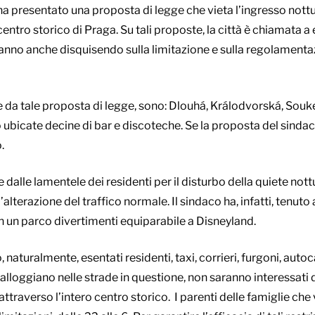
a presentato una proposta di legge che vieta l’ingresso nottu
entro storico di Praga. Su tali proposte, la città è chiamata a 
 stanno anche disquisendo sulla limitazione e sulla regolamenta
e da tale proposta di legge, sono: Dlouhá, Králodvorská, Souke
ubicate decine di bar e discoteche. Se la proposta del sindaco
.
te dalle lamentele dei residenti per il disturbo della quiete no
l’alterazione del traffico normale. Il sindaco ha, infatti, tenuto 
on un parco divertimenti equiparabile a Disneyland.
naturalmente, esentati residenti, taxi, corrieri, furgoni, autocar
alloggiano nelle strade in questione, non saranno interessati 
attraverso l’intero centro storico. I parenti delle famiglie che