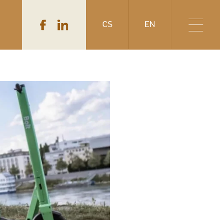
CS
EN