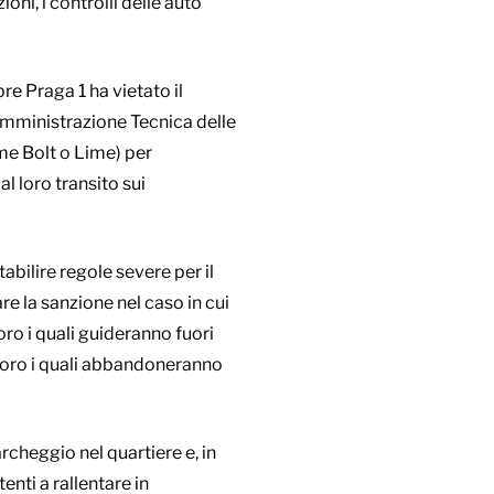
zioni, i controlli delle auto
re Praga 1 ha vietato il
’Amministrazione Tecnica delle
me Bolt o Lime) per
l loro transito sui
tabilire regole severe per il
re la sanzione nel caso in cui
ro i quali guideranno fuori
oloro i quali abbandoneranno
rcheggio nel quartiere e, in
tenti a rallentare in