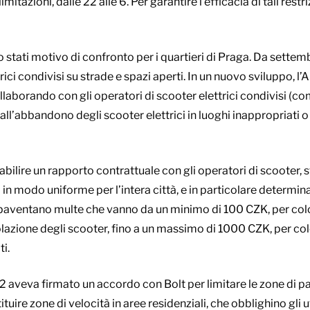
mitazioni, dalle 22 alle 6. Per garantire l’efficacia di tali restri
o stati motivo di confronto per i quartieri di Praga. Da settemb
ici condivisi su strade e spazi aperti. In un nuovo sviluppo, l
laborando con gli operatori di scooter elettrici condivisi (co
ll’abbandono degli scooter elettrici in luoghi inappropriati o a
tabilire un rapporto contrattuale con gli operatori di scooter, s
n modo uniforme per l’intera città, e in particolare determina
i paventano multe che vanno da un minimo di 100 CZK, per colo
colazione degli scooter, fino a un massimo di 1000 CZK, per c
ti.
a 2 aveva firmato un accordo con Bolt per limitare le zone di pa
stituire zone di velocità in aree residenziali, che obblighino gli u