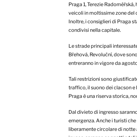
Praga 1, Terezie Radoměřská, h
veicoli in moltissime zone del c
Inoltre, i consiglieri di Praga
condivisi nella capitale.
Le strade principali interessat
Břehová, Revoluční, dove sono 
entreranno in vigore da agosto
Tali restrizioni sono giustifica
traffico, il suono dei clacson e 
Praga è una riserva storica, n
Dal divieto di ingresso saranno, 
emergenza. Anche i turisti che 
liberamente circolare di notte 