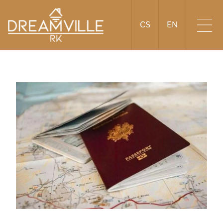
CS
EN