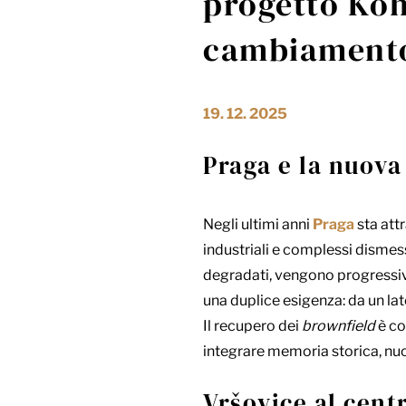
progetto Koh
cambiament
19. 12. 2025
Praga e la nuova
Negli ultimi anni
Praga
sta att
industriali e complessi dismessi
degradati, vengono progressivam
una duplice esigenza: da un lato
Il recupero dei
brownfield
è co
integrare memoria storica, nuov
Vršovice al cen