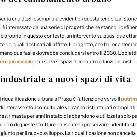
enta uno degli esempi più evidenti di questa tendenza. Stori
i è interessato da una serie di progetti che ne stanno ridefine
ce proprio in questo contesto: un intervento su quasi due ettar
e dei quali destinati all’affitto. Il progetto, che ha recentem
almeno due fasi e dovrebbe concludersi entro il 2030. L’obiett
ere più vivibile
, con servizi, spazi di incontro e funzioni miste.
industriale a nuovi spazi di vita
 riqualificazione urbana a Praga è l’attenzione verso il
patrim
 di interesse storico-culturale verranno ristrutturati e ampliat
ldes, rimasta per anni in stato di abbandono e utilizzata sol
ecupero di queste strutture consente di preservare l’identità st
iunto per il nuovo sviluppo. La riqualificazione non cancella i