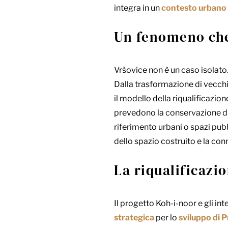
integra in un
contesto urban
Un fenomeno che 
Vršovice non è un caso isolato. 
Dalla trasformazione di vecchi s
il modello della riqualificazi
prevedono la conservazione di 
riferimento urbani o spazi pubb
dello spazio costruito e la conn
La riqualificazi
Il progetto Koh-i-noor e gli i
strategica
per lo
sviluppo di 