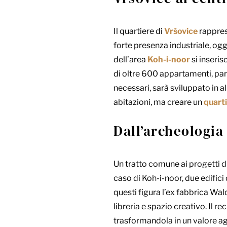
Il quartiere di
Vršovice
rappres
forte presenza industriale, ogg
dell’area
Koh-i-noor
si inseris
di oltre 600 appartamenti, part
necessari, sarà sviluppato in 
abitazioni, ma creare un
quarti
Dall’archeologia 
Un tratto comune ai progetti di
caso di Koh-i-noor, due edifici
questi figura l’ex fabbrica Wa
libreria e spazio creativo. Il r
trasformandola in un valore agg