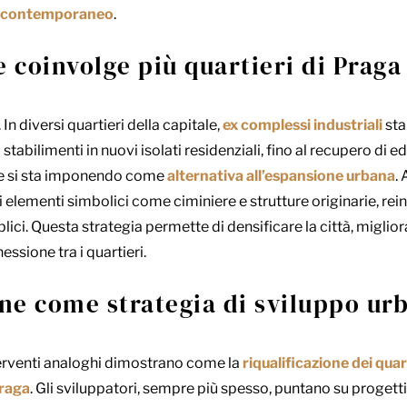
o contemporaneo
.
coinvolge più quartieri di Praga
In diversi quartieri della capitale,
ex complessi industriali
sta
tabilimenti in nuovi isolati residenziali, fino al recupero di edi
one si sta imponendo come
alternativa all’espansione urbana
. 
elementi simbolici come ciminiere e strutture originarie, rei
lici. Questa strategia permette di densificare la città, migli
essione tra i quartieri.
one come strategia di sviluppo ur
nterventi analoghi dimostrano come la
riqualificazione dei quar
Praga
. Gli sviluppatori, sempre più spesso, puntano su proge