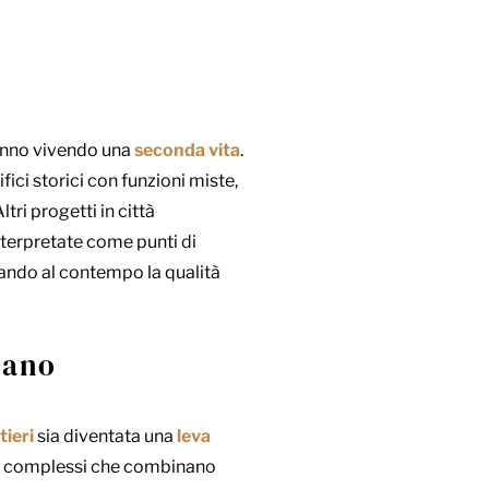
nno vivendo una
seconda vita
.
fici storici con funzioni miste,
Altri progetti in città
nterpretate come punti di
orando al contempo la qualità
bano
tieri
sia diventata una
leva
tti complessi che combinano