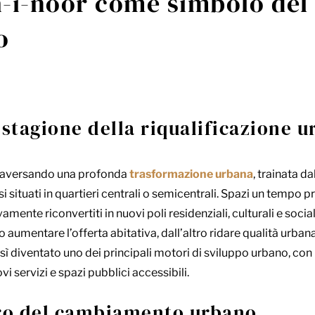
-i-noor come simbolo del
o
 stagione della riqualificazione 
raversando una profonda
trasformazione urbana
, trainata da
 situati in quartieri centrali o semicentrali. Spazi un tempo pro
ente riconvertiti in nuovi poli residenziali, culturali e soci
 aumentare l’offerta abitativa, dall’altro ridare qualità urbana
sì diventato uno dei principali motori di sviluppo urbano, con
i servizi e spazi pubblici accessibili.
tro del cambiamento urbano