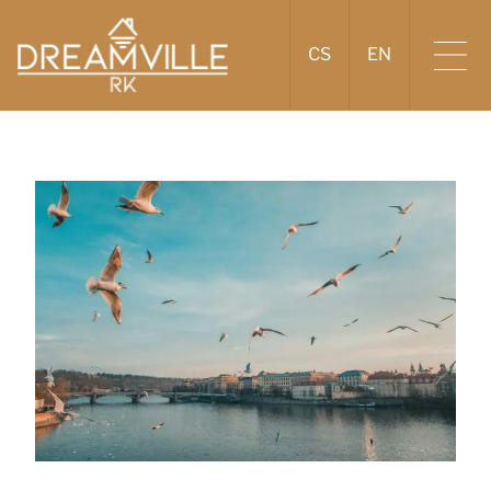
CS
EN